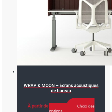
produit
WRAP & MOON – Écrans acoustiques
de bureau
À partir de
310,00
€
Choix des
Ce
options