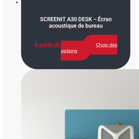
SCREENIT A30 DESK – Écran
acoustique de bureau
À partir de
250,00
€
Choix des
Ce
options
produit
a
plusieurs
variations.
Les
options
peuvent
être
choisies
sur
la
page
du
produit