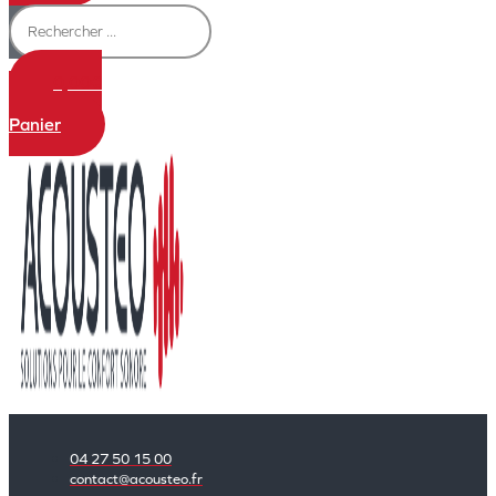
0,00
€
0
Panier
04 27 50 15 00
contact@acousteo.fr