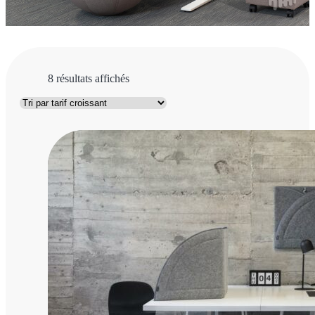
Trié
8 résultats affichés
par
prix
croissant