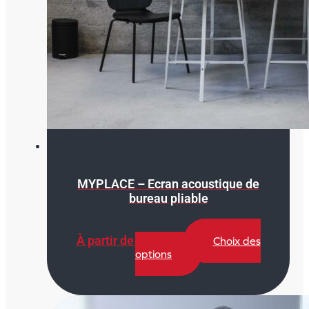
MYPLACE – Ecran acoustique de
bureau pliable
À partir de
230,00
€
Choix des
Ce
options
produit
a
plusieurs
variations.