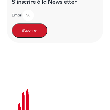
S'inscrire à la Newsletter
la
page
du
produit
Email
S'abonner