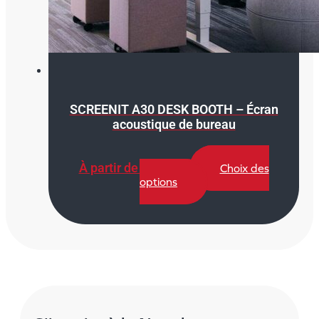
SCREENIT A30 DESK BOOTH – Écran
acoustique de bureau
À partir de
990,00
€
Choix des
Ce
options
produit
a
plusieurs
variations.
Les
options
peuvent
être
choisies
sur