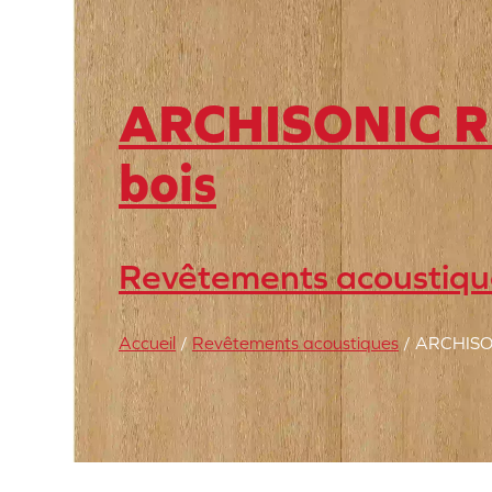
ARCHISONIC RI
bois
Revêtements acoustiqu
Accueil
/
Revêtements acoustiques
/ ARCHISON