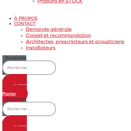
Produits en STOCK
À PROPOS
CONTACT
Demande générale
Conseil et recommandation
Architectes, prescripteurs et acousticiens
Installateurs
Rechercher
0,00
€
0
Panier
Rechercher
0,00
€
0