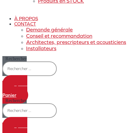
Produits en STOCK
À PROPOS
CONTACT
Demande générale
Conseil et recommandation
Architectes, prescripteurs et acousticiens
Installateurs
Rechercher
0,00
€
0
Panier
Rechercher
0,00
€
0