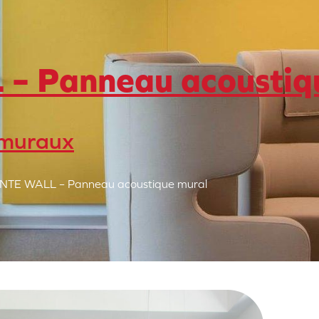
– Panneau acoustiq
 muraux
ENTE WALL – Panneau acoustique mural