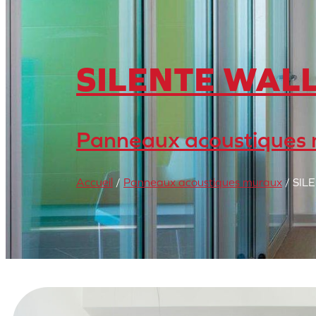
SILENTE WALL 
Panneaux acoustiques
Accueil
/
Panneaux acoustiques muraux
/ SIL