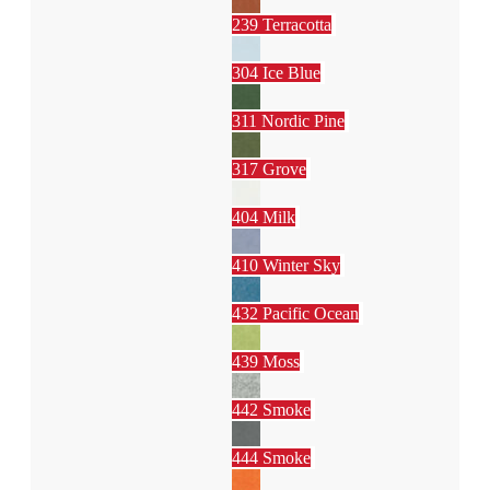
239 Terracotta
304 Ice Blue
311 Nordic Pine
317 Grove
404 Milk
410 Winter Sky
432 Pacific Ocean
439 Moss
442 Smoke
444 Smoke