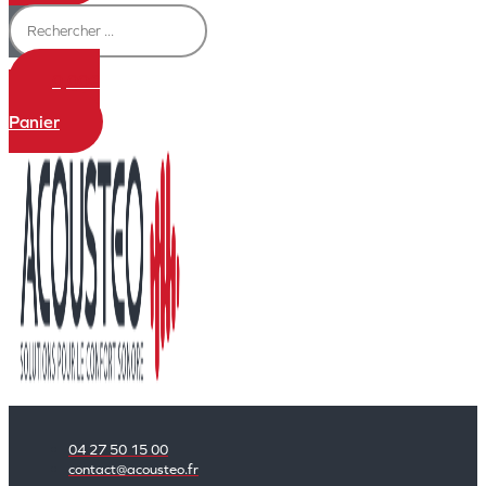
0,00
€
0
Panier
04 27 50 15 00
contact@acousteo.fr