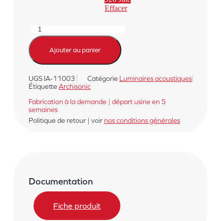
Effacer
quantité
de
TETRA
Ajouter au panier
-
Luminaire
acoustique
UGS
IA-11003
Catégorie
Luminaires acoustiques
Étiquette
Archisonic
Fabrication à la demande | départ usine en 5
semaines
Politique de retour | voir
nos conditions générales
Documentation
Fiche produit