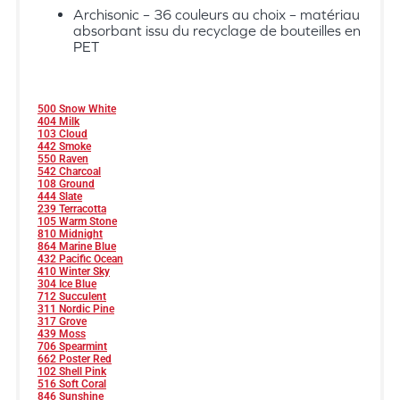
Archisonic – 36 couleurs au choix – matériau
absorbant issu du recyclage de bouteilles en
PET
500 Snow White
404 Milk
103 Cloud
442 Smoke
550 Raven
542 Charcoal
108 Ground
444 Slate
239 Terracotta
105 Warm Stone
810 Midnight
864 Marine Blue
432 Pacific Ocean
410 Winter Sky
304 Ice Blue
712 Succulent
311 Nordic Pine
317 Grove
439 Moss
706 Spearmint
662 Poster Red
102 Shell Pink
516 Soft Coral
846 Sunshine