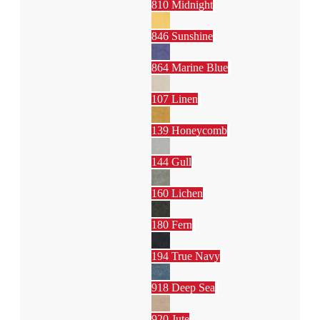
810 Midnight
846 Sunshine
864 Marine Blue
107 Linen
139 Honeycomb
144 Gull
160 Lichen
180 Fern
194 True Navy
918 Deep Sea
920 Jute