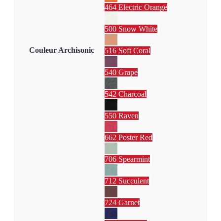
464 Electric Orange
500 Snow White
Couleur Archisonic
516 Soft Coral
540 Grape
542 Charcoal
550 Raven
662 Poster Red
706 Spearmint
712 Succulent
724 Garnet