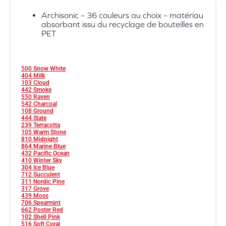
Archisonic – 36 couleurs au choix – matériau
absorbant issu du recyclage de bouteilles en
PET
500 Snow White
404 Milk
103 Cloud
442 Smoke
550 Raven
542 Charcoal
108 Ground
444 Slate
239 Terracotta
105 Warm Stone
810 Midnight
864 Marine Blue
432 Pacific Ocean
410 Winter Sky
304 Ice Blue
712 Succulent
311 Nordic Pine
317 Grove
439 Moss
706 Spearmint
662 Poster Red
102 Shell Pink
516 Soft Coral