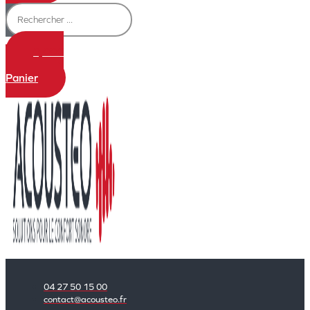
0,00
€
0
Panier
04 27 50 15 00
contact@acousteo.fr