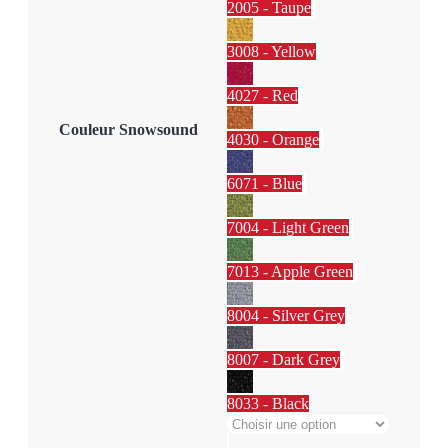
2005 - Taupe
3008 - Yellow
4027 - Red
Couleur Snowsound
4030 - Orange
6071 - Blue
7004 - Light Green
7013 - Apple Green
8004 - Silver Grey
8007 - Dark Grey
8033 - Black