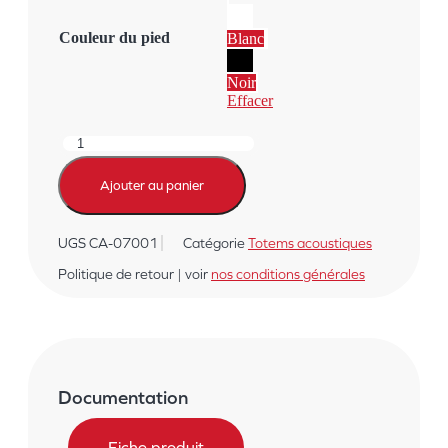
Couleur du pied
Blanc
Noir
Effacer
quantité
de
FLAP
Ajouter au panier
TOTEM
-
Totem
UGS
CA-07001
Catégorie
Totems acoustiques
Acoustique
Politique de retour | voir
nos conditions générales
Documentation
Fiche produit