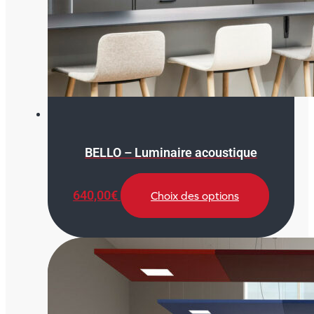
BELLO – Luminaire acoustique
Ce
640,00
€
Choix des options
produit
a
plusieurs
variations.
Les
options
peuvent
être
choisies