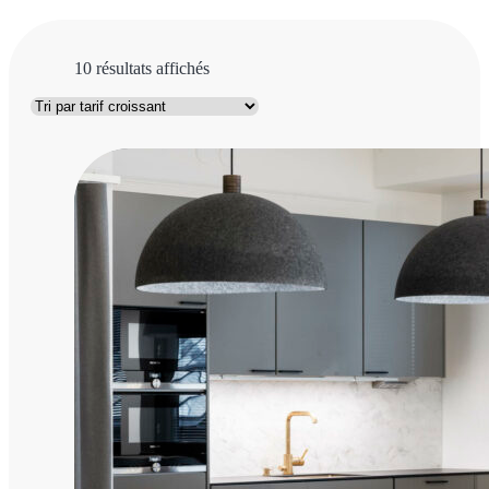
Trié
10 résultats affichés
par
prix
croissant