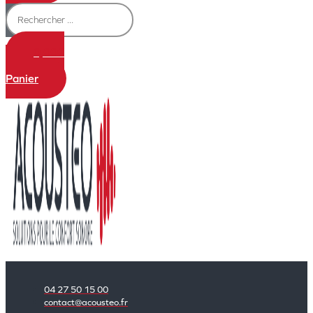
0,00
€
0
Panier
04 27 50 15 00
contact@acousteo.fr