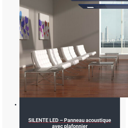
sur
la
page
du
produit
SILENTE LED – Panneau acoustique
avec plafonnier