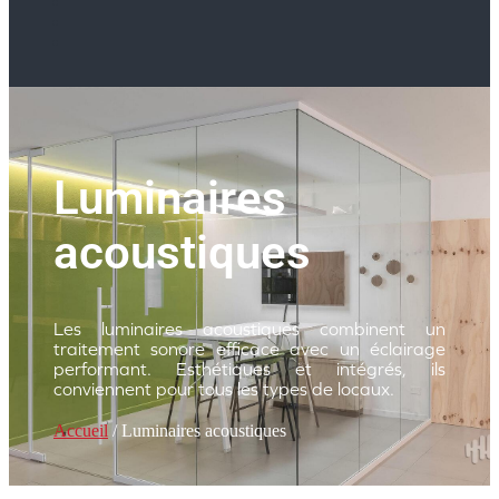
Luminaires
acoustiques
Les luminaires acoustiques combinent un
traitement sonore efficace avec un éclairage
performant. Esthétiques et intégrés, ils
conviennent pour tous les types de locaux.
Accueil
/ Luminaires acoustiques