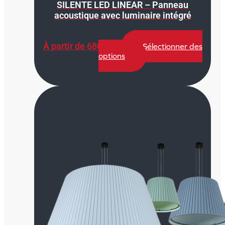
SILENTE LED LINEAR – Panneau
acoustique avec luminaire intégré
À partir de
680,00
€
Sélectionner des
Ce
options
produit
a
plusieurs
variations.
Les
options
peuvent
être
choisies
sur
la
page
du
produit