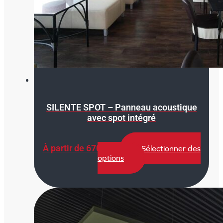
SILENTE SPOT – Panneau acoustique
avec spot intégré
À partir de
670,00
€
Sélectionner des
Ce
options
produit
a
plusieurs
variations.
Les
options
peuvent